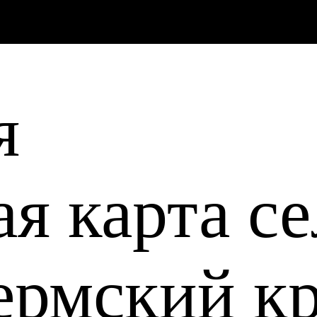
я
ая карта се
ермский к