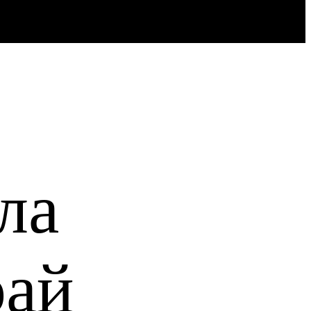
ла
рай