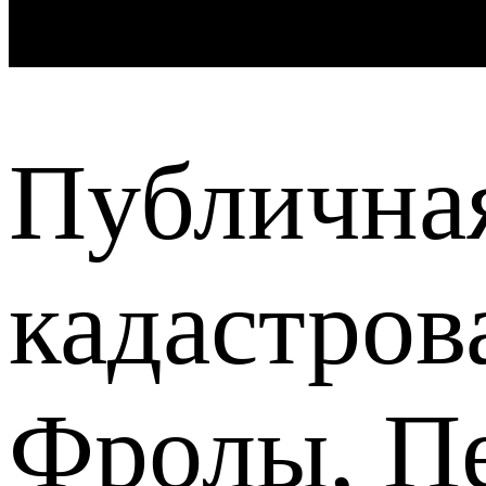
Публична
кадастров
Фролы, П