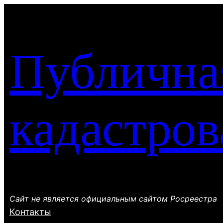
Перейти
к
содержимому
Публична
кадастров
Сайт не является официальным сайтом Росреестра
Контакты