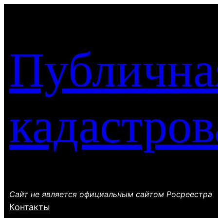
Перейти
к
содержимому
Публична
кадастров
Сайт не является официальным сайтом Росреестра
Контакты